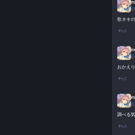
m
@
歌ネキ
0
m
@
おかえ
0
m
@
調べる
0