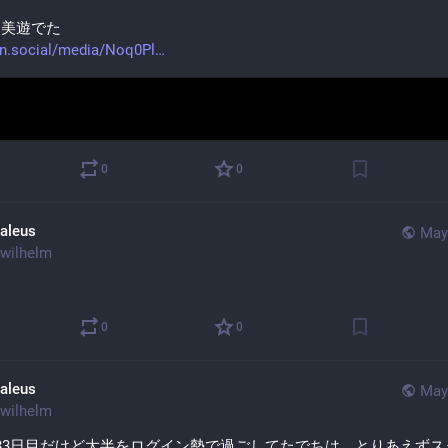
】美遊でた
fn.social/media/Noq0Pl
0
0
aleus
May
wilhelm
ー
0
0
aleus
May
wilhelm
33日目だけど大半をログイン勢で過ごしてたでちは、とりあえずス