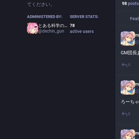
98
posts
てください。
ADMINISTERED BY:
SERVER STATS:
Feat
とある科学の超でちん砲
78
@
dechin_gun
active users
m
@
GM団長
0
m
@
ろーち
0
m