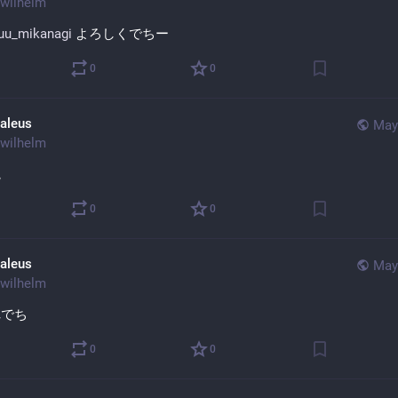
wilhelm
yuu_mikanagi
 よろしくでちー
0
0
aleus
May
wilhelm
院
0
0
aleus
May
wilhelm
れでち
0
0