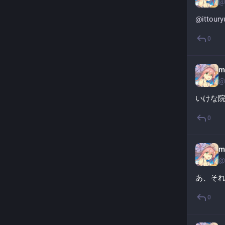
@
@
ittour
0
m
@
いけな
0
m
@
あ、そ
0