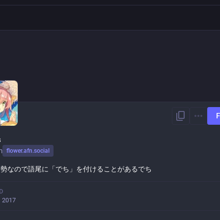
F
s
m
flower.afn.social
ん勢なので語尾に「でち」を付けることがあるでち
D
, 2017