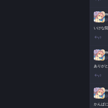
m
@
いけな
0
m
@
ありがと
0
m
@
かんぱ