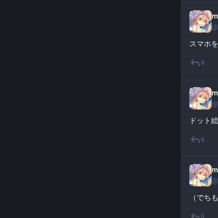
m
@
スマホを
0
m
@
ドット
0
m
@
（でち
0