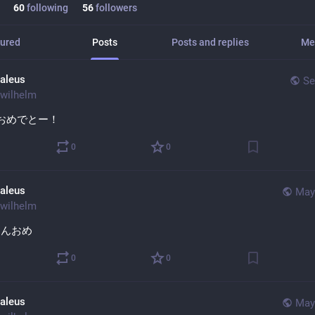
60
following
56
followers
ured
Posts
Posts and replies
Me
aleus
Se
wilhelm
おめでとー！
0
0
aleus
May
wilhelm
ゃんおめ
0
0
aleus
May