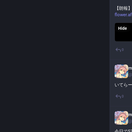
【朗報
flower.a
Hide
0
m
@
いてら
0
m
@
今日で5