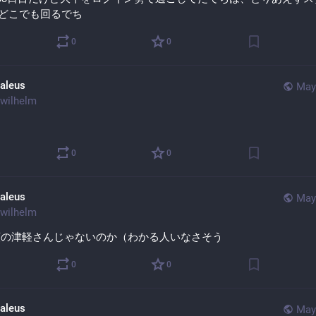
らどこでも回るでち
0
0
aleus
May
wilhelm
ち
0
0
aleus
May
wilhelm
頭の津軽さんじゃないのか（わかる人いなさそう
0
0
aleus
May