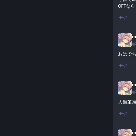
OFFな
0
m
@
おはで
0
m
@
人類筆
0
m