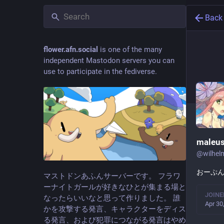
Back
flower.afn.social
is one of the many
independent Mastodon servers you can
use to participate in the fediverse.
maleu
@
wilhel
おーぷ
マストドンあふんサーバーです。 フラワ
ーナイトガールが好きなひとが集まる場と
JOINE
なったらいいなと思って作りました。 誰
Apr 30
かを攻撃する発言、キャラクターをディス
る発言、および犯罪につながる発言はやめ