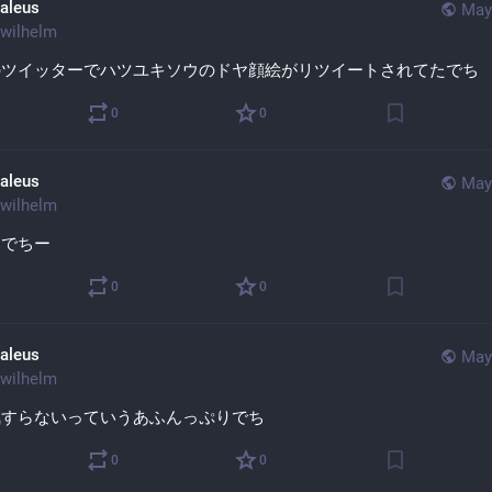
aleus
May
wilhelm
のツイッターでハツユキソウのドヤ顔絵がリツイートされてたでち
0
0
aleus
May
wilhelm
りでちー
0
0
aleus
May
wilhelm
気すらないっていうあふんっぷりでち
0
0