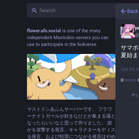
Back
p
flower.afn.social
is one of the many
@
independent Mastodon servers you can
use to participate in the fediverse.
サマポ
夏始ま
Jun 26, 
0
boosts
·
マストドンあふんサーバーです。 フラワ
ーナイトガールが好きなひとが集まる場と
なったらいいなと思って作りました。 誰
かを攻撃する発言、キャラクターをディス
る発言、および犯罪につながる発言はやめ