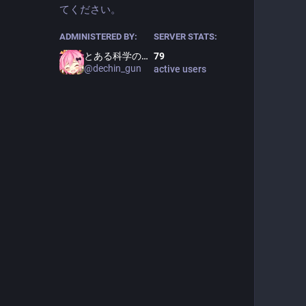
てください。
ADMINISTERED BY:
SERVER STATS:
とある科学の超でちん砲
79
@
dechin_gun
active users