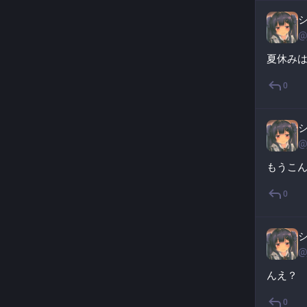
@
夏休みは
0
@
もうこ
0
@
んえ？
0