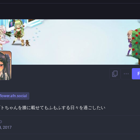
F
flower.afn.social
ブトちゃんを膝に載せてもふもふする日々を過ごしたい
D
, 2017