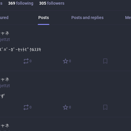
ts
369
following
305
followers
ured
Posts
Posts and replies
Me
シャネ
jettzt
ｽﾞﾊﾞｰｶﾞｰｾｯﾄﾋﾟｸﾙｽﾇｷ
0
0
シャネ
jettzt
ぃず
0
0
シャネ