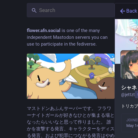
Back
flower.afn.social
is one of the many
independent Mastodon servers you can
use to participate in the fediverse.
シャネ
@
jettzt
トリカ
マストドンあふんサーバーです。 フラワ
ーナイトガールが好きなひとが集まる場と
JOINE
なったらいいなと思って作りました。 誰
May 14
かを攻撃する発言、キャラクターをディス
る発言、および犯罪につながる発言はやめ