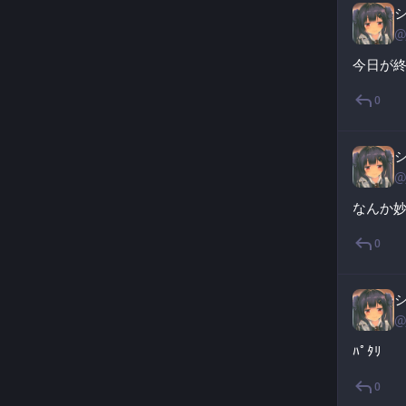
@
今日が終
0
@
なんか
0
@
ﾊﾟﾀﾘ
0