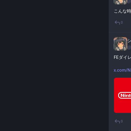
@
こんな時
0
@
FEダイ
x.com/N
0