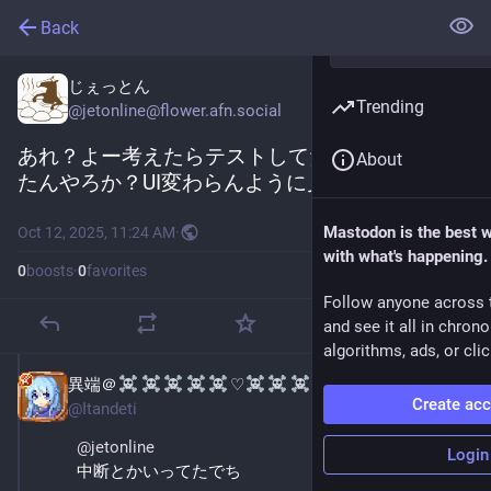
Back
じぇっとん
Trending
@
jetonline@flower.afn.social
あれ？よー考えたらテストしてたけど差し替え
About
たんやろか？UI変わらんように見えるでちが。
Mastodon is the best 
Oct 12, 2025, 11:24 AM
·
with what's happening.
0
boosts
·
0
favorites
Follow anyone across 
and see it all in chron
algorithms, ads, or clic
異端＠
♡
お盆戦争
Oct 12, 2025
Create ac
@
Itandeti
@
jetonline
Login
中断とかいってたでち