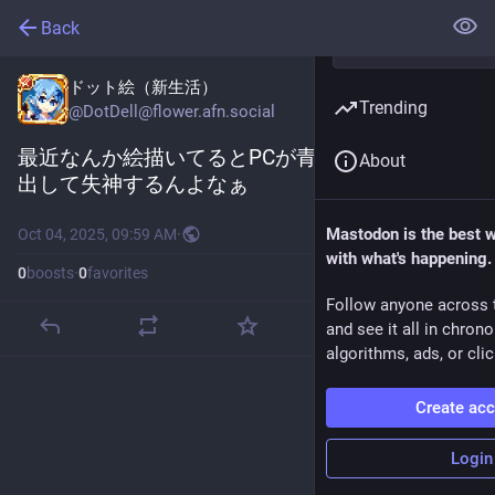
Back
ドット絵（新生活）
Trending
@
DotDell@flower.afn.social
最近なんか絵描いてるとPCが青画面とQRコード
About
出して失神するんよなぁ
Mastodon is the best 
Oct 04, 2025, 09:59 AM
·
with what's happening.
0
boosts
·
0
favorites
Follow anyone across 
and see it all in chron
algorithms, ads, or clic
Create ac
Login